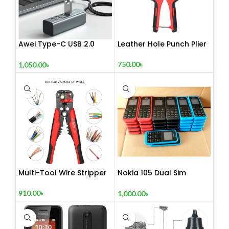
Awei Type-C USB 2.0
Leather Hole Punch Plier
Docking Station
750.00
৳
1,050.00
৳
Multi-Tool Wire Stripper
Nokia 105 Dual Sim
Button Mobile (2015)
910.00
৳
1,000.00
৳