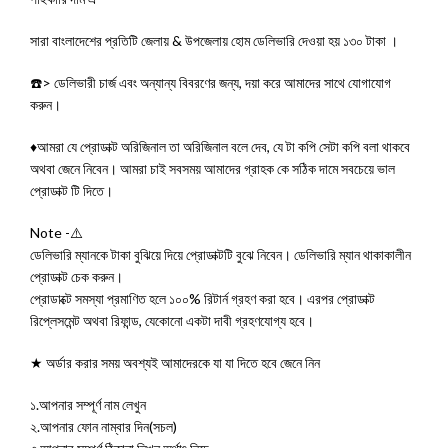
সারা বাংলাদেশের প্রতিটি জেলায় & উপজেলায় হোম ডেলিভারি দেওয়া হয় ১৩০ টাকা ।
☎️> ডেলিভারী চার্জ এবং অন্যান্য বিবরণের জন্য, দয়া করে আমাদের সাথে যোগাযোগ
করুন।
♦️আমরা যে প্রোডাক্ট অরিজিনাল তা অরিজিনাল বলে দেব, যে টা কপি সেটা কপি বলা থাকবে
অথবা জেনে নিবেন। আমরা চাই সবসময় আমাদের গ্রাহক কে সঠিক দামে সবচেয়ে ভাল
প্রোডাক্ট টি দিতে।
Note -⚠️
ডেলিভারি ম্যানকে টাকা বুঝিয়ে দিয়ে প্রোডাক্টটি বুঝে নিবেন। ডেলিভারি ম্যান থাকাকালীন
প্রোডাক্ট চেক করুন।
প্রোডাক্টে সমস্যা প্রমাণিত হলে ১০০% রিটার্ন গ্রহণ করা হবে। এরপর প্রোডাক্ট
রিপ্লেসমেন্ট অথবা রিফান্ড, যেকোনো একটা দাবী গ্রহণযোগ্য হবে।
★ অর্ডার করার সময় অবশ্যই আমাদেরকে যা যা দিতে হবে জেনে নিন
১.আপনার সম্পূর্ণ নাম লেখুন
২.আপনার ফোন নাম্বার দিন(সচল)