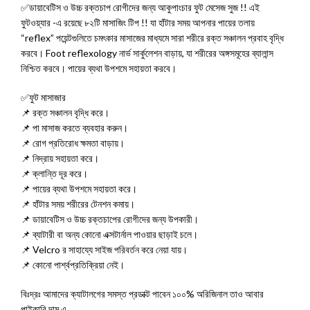
✅ডায়াবেটিস ও উচ্চ রক্তচাপ রোগীদের জন্য আকুপাংচার ফুট মেসেজ সুজ !! এই
ফুটওয়্যার -এ রয়েছে ৮২টি মাসাজিং টিপ !! যা হাঁটার সময় আপনার পায়ের তলায়
“reflex” পয়েন্টগুলিতে চমৎকার মাসাজের মাধ্যমে সারা শরীরে রক্ত সঞ্চালন প্রবাহ বৃদ্ধি
করবে। Foot reflexology নার্ভ সার্কুলেশন বাড়ায়, যা শরীরের অঙ্গসমূহের ব্যালান্স
নিশ্চিত করবে। পায়ের ব্যথা উপশমে সহায়তা করবে।
✅ফুট মাসাজার
📌 রক্ত সঞ্চালন বৃদ্ধি করে।
📌 পা মাসাজ করতে ব্যবহার করুন।
📌 রোগ প্রতিরোধ ক্ষমতা বাড়ায়।
📌 নিদ্রায় সহায়তা করে।
📌 ক্লান্তি দূর করে।
📌 পায়ের ব্যথা উপশমে সহায়তা করে।
📌 হাঁটার সময় শরীরের টেনশন কমায়।
📌 ডায়াবেটিস ও উচ্চ রক্তচাপের রোগীদের জন্য উপকারী।
📌 ব্যাটারী বা অন্য কোনো এক্সটার্নাল পাওয়ার ছাড়াই চলে।
📌 Velcro র সাহায্যে সাইজ পরিবর্তন করে নেয়া যায়।
📌 কোনো পার্শ্বপ্রতিক্রিয়া নেই।
বিঃদ্রঃ আমাদের ক্যাটালগের সমস্ত প্রডাক্ট পাবেন ১০০% অরিজিনাল তাও আবার
পাইকারি দাম এ