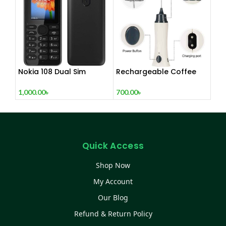
Nokia 108 Dual Sim
Rechargeable Coffee
(Refurbished)
Mixer, Egg Beater & Milk
Foamer.
1,000.00
৳
700.00
৳
Quick Access
Shop Now
My Account
Our Blog
Refund & Return Policy