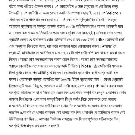
হাঁটার সময় শরীরের টেনশন কমায়। 📌 ডায়াবেটিস ও উচ্চ রক্তচাপের রোগীদের জন্য
উপকারী। 📌 ব্যাটারী বা অন্য কোনো এক্সটার্নাল পাওয়ার ছাড়াই চলে। 📌 Velcro র
সাহায্যে সাইজ পরিবর্তন করে নেয়া যায়। 📌 কোনো পার্শ্বপ্রতিক্রিয়া নেই। বিঃদ্রঃ
আমাদের ক্যাটালগের সমস্ত প্রডাক্ট পাবেন ১০০% অরিজিনাল তাও আবার পাইকারি দাম
এ। সাথে ক্যাশ অন ডেলিভারিতে পন্য নেয়ার সুবিধা তো থাকছেই। ✅সারা বাংলাদেশের
প্রতিটি জেলায় & উপজেলায় হোম ডেলিভারি দেওয়া হয় ১৩০ টাকা । ☎️> ডেলিভারী চার্জ
এবং অন্যান্য বিবরণের জন্য, দয়া করে আমাদের সাথে যোগাযোগ করুন। ♦️আমরা যে
প্রোডাক্ট অরিজিনাল তা অরিজিনাল বলে দেব, যে টা কপি সেটা কপি বলা থাকবে অথবা জেনে
নিবেন। আমরা চাই সবসময়থাকবে অথবা জেনে নিবেন। আমরা চাই সবসময় আমাদের
গ্রাহক কে সঠিক দামে সবচেয়ে ভাল প্রোডাক্ট টি দিতে। Note -⚠️ ডেলিভারি ম্যানকে
টাকা বুঝিয়ে দিয়ে প্রোডাক্টটি বুঝে নিবেন। ডেলিভারি ম্যান থাকাকালীন প্রোডাক্ট চেক
করুন। প্রোডাক্টে সমস্যা প্রমাণিত হলে ১০০% রিটার্ন গ্রহণ করা হবে। এরপর প্রোডাক্ট
রিপ্লেসমেন্ট অথবা রিফান্ড, যেকোনো একটা দাবী গ্রহণযোগ্য হবে। ★ অর্ডার করার সময়
অবশ্যই আমাদেরকে যা যা দিতে হবে জেনে নিন ১.আপনার সম্পূর্ণ নাম লেখুন ২.আপনার ফোন
নাম্বার দিন(সচল) ৩.আপনার সম্পূর্ণ ঠিকানা লিখুন অর্থাৎ নিচে যেমনভাবে দেয়া হয়েছে
৪.আপনি যে বিভাগে থাকেন সেই বিভাগের নাম দিন ৫.আপনি যে জেলায় থাকেন সে জেলার
নাম দিন ৬.আপনি যে থানায় থাকবেন সেই থানার নাম দিন ৭.আপনি যে ইউনিয়নে থাকেন সেই
ইউনিয়নের নাম দিন ৮. আপনার নিকটতম বাজারের নাম দিন সম্পূর্ণভাবে সঠিকভাবে দিন।
অবশ্যই উপরোক্ত তথ্যগুলো সবগুলাই