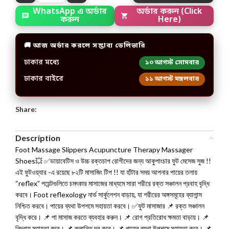
WhatsApp এ অর্ডার
অর্ডার করুন (Click
করুন
Here)
🚚 আজ অর্ডার করলে সম্ভাব্য ডেলিভারি
ঢাকার মধ্যে
১০ আগস্ট সোমবার
ঢাকার বাইরে
১১ আগস্ট মঙ্গলবার
Share:
Description
Foot Massage Slippers Acupuncture Therapy Massager
Shoes💥 ✅ডায়াবেটিস ও উচ্চ রক্তচাপ রোগীদের জন্য আকুপাংচার ফুট মেসেজ সুজ !!
এই ফুটওয়্যার -এ রয়েছে ৮২টি মাসাজিং টিপ !! যা হাঁটার সময় আপনার পায়ের তলায়
“reflex” পয়েন্টগুলিতে চমৎকার মাসাজের মাধ্যমে সারা শরীরে রক্ত সঞ্চালন প্রবাহ বৃদ্ধি
করবে। Foot reflexology নার্ভ সার্কুলেশন বাড়ায়, যা শরীরের অঙ্গসমূহের ব্যালান্স
নিশ্চিত করবে। পায়ের ব্যথা উপশমে সহায়তা করবে। ✅ফুট মাসাজার 📌 রক্ত সঞ্চালন
বৃদ্ধি করে। 📌 পা মাসাজ করতে ব্যবহার করুন। 📌 রোগ প্রতিরোধ ক্ষমতা বাড়ায়। 📌
নিদ্রায় সহায়তা করে। 📌 ক্লান্তি দূর করে। 📌 পায়ের ব্যথা উপশমে সহায়তা করে। 📌