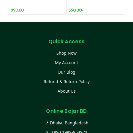
Neckband (FRB N-26)
Bluetooth 5.3
Headphones Touch
990.00
৳
550.00
৳
Control Stereo Earbuds
With Digital LED Display
Quick Access
Shop Now
My Account
Our Blog
Refund & Return Policy
About Us
Online Bajar BD
📍 Dhaka, Bangladesh
📞
+880 1988-853973