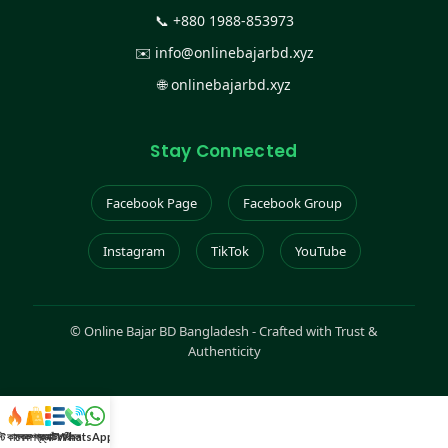
📞
+880 1988-853973
✉️
info@onlinebajarbd.xyz
🌐
onlinebajarbd.xyz
Stay Connected
Facebook Page
Facebook Group
Instagram
TikTok
YouTube
©
Online Bajar BD Bangladesh - Crafted with Trust &
Authenticity
স্ট কালেকশন
সকল প্রডাক্ট
ক্যাটাগরি
WhatsApp করুন
কল