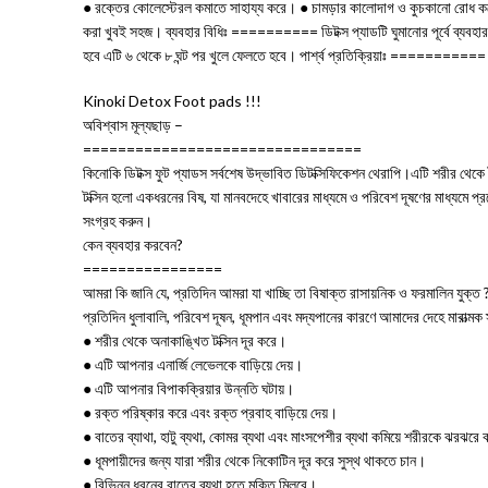
● রক্তের কোলেস্টেরল কমাতে সাহায্য করে। ● চামড়ার কালোদাগ ও কুচকানো রোধ করে। 
করা খুবই সহজ। ব্যবহার বিধিঃ ========== ডিটক্স প্যাডটি ঘুমানোর পূর্বে ব্যবহার
হবে এটি ৬ থেকে ৮ ঘন্ট পর খুলে ফেলতে হবে। পার্শ্ব প্রতিক্রিয়াঃ ==========
Kinoki Detox Foot pads !!!
অবিশ্বাস মূল্যছাড় –
================================
কিনোকি ডিটক্স ফুট প্যাডস সর্বশেষ উদ্ভাবিত ডিটক্সিফিকেশন থেরাপি।এটি শরীর থেকে ট
টক্সিন হলো একধরনের বিষ, যা মানবদেহে খাবারের মাধ্যমে ও পরিবেশ দূষণের মাধ্যমে
সংগ্রহ করুন।
কেন ব্যবহার করবেন?
================
আমরা কি জানি যে, প্রতিদিন আমরা যা খাচ্ছি তা বিষাক্ত রাসায়নিক ও ফরমালিন যুক্
প্রতিদিন ধুলাবালি, পরিবেশ দূষন, ধূমপান এবং মদ্যপানের কারণে আমাদের দেহে মারাত্
● শরীর থেকে অনাকাঙ্খিত টক্সিন দূর করে।
● এটি আপনার এনার্জি লেভেলকে বাড়িয়ে দেয়।
● এটি আপনার বিপাকক্রিয়ার উন্নতি ঘটায়।
● রক্ত পরিষ্কার করে এবং রক্ত প্রবাহ বাড়িয়ে দেয়।
● বাতের ব্যাথা, হাটু ব্যথা, কোমর ব্যথা এবং মাংসপেশীর ব্যথা কমিয়ে শরীরকে ঝরঝর
● ধূমপায়ীদের জন্য যারা শরীর থেকে নিকোটিন দূর করে সুস্থ থাকতে চান।
● বিভিন্ন ধরনের বাতের ব্যথা হতে মুক্তি মিলবে।