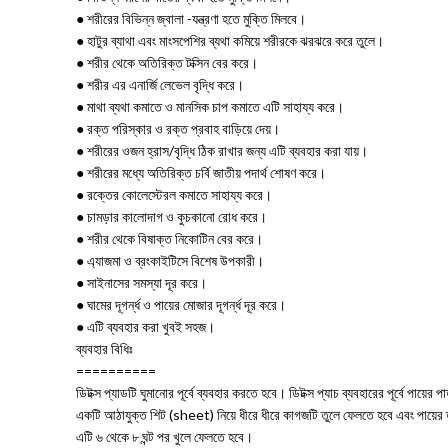
● শরীরের বিভিন্ন জ্বালা -যন্ত্রণা হতে মুক্তি মিলবে।
● হাটুর ব্যাথা এবং মাংসপেশির ব্যথা কমিয়ে শরীরকে ঝরঝরে করে তুলে।
● শরীর থেকে অতিরিক্ত টক্সিন বের করে।
● শরীর এর এনার্জি লেভেল বৃদ্ধি করে।
● মাথা ব্যথা কমাতে ও মানসিক চাপ কমাতে এটি সাহায্য করে।
● রক্ত পরিস্কার ও রক্ত প্রবাহ বাড়িয়ে দেয়।
● শরীরের ওজন হ্রাস/বৃদ্ধি ঠিক রাখার জন্য এটি ব্যবহার করা যায়।
● শরীরের মধ্যে অতিরিক্ত চর্বি জাতীয় পদার্থ শোষণ করে।
● রক্তের কোলেস্টেরল কমাতে সাহায্য করে।
● চামড়ার কালোদাগ ও কুচকানো রোধ করে।
● শরীর থেকে বিষাক্ত নিকোটিন বের করে।
● এ্যাজমা ও ব্রংকাইটিসে বিশেষ উপকারী।
● সাইনাসের সমস্যা দূর করে।
● ঘামের দূগর্ন্ধ ও পায়ের মোজার দূগর্ন্ধ দূর করে।
● এটি ব্যবহার করা খুবই সহজ।
ব্যবহার বিধিঃ
==========
ডিটক্স প্যাডটি ঘুমানোর পূর্বে ব্যবহার করতে হবে। ডিটক্স প্যাচ ব্যবহারের পূর্বে পায়ের
একটি আঠাযুক্ত শিট (sheet) নিয়ে ধীরে ধীরে কাগজটি তুলে ফেলতে হবে এবং পায়ের 
এটি ৬ থেকে ৮ ঘন্ট পর খুলে ফেলতে হবে।