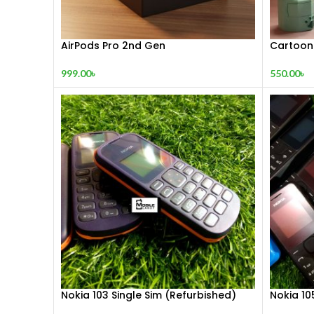
AirPods Pro 2nd Gen
Cartoon
999.00
৳
550.00
৳
Nokia 103 Single Sim (Refurbished)
Nokia 10