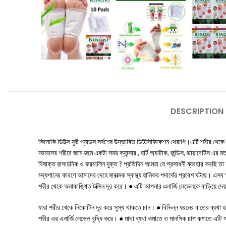
DESCRIPTION
কিনোকি ডিটক্স ফুট প্যাডস সর্বশেষ উদ্ভাবিত ডিটক্সিফিকেশন থেরাপি।এটি শরীর থেকে ট
আমাদের শরীরে জমে জমে একটা সময় ক্যান্সার , হার্ট অ্যাটাক, জন্ডিস, ডায়াবে
বিষাক্ত রাসায়নিক ও ফরমালিন যুক্ত ? প্রতিদিন আমরা যে প্রসাধনী ব্যবহার করছি তা
মদ্যপানের কারণে আমাদের দেহে মারাত্মক স্বাস্থ্য হানিকর পদার্থের প্রবেশ ঘ
শরীর থেকে অনাকাঙ্খিত টক্সিন দূর করে। ● এটি আপনার এনার্জি লেভেলকে বাড়িয়ে দ
যারা শরীর থেকে নিকোটিন দূর করে সুস্থ থাকতে চান। ● বিভিন্ন ধরনের বাতের ব্যথা হ
শরীর এর এনার্জি লেভেল বৃদ্ধি করে। ● মাথা ব্যথা কমাতে ও মানসিক চাপ কমাতে এটি স