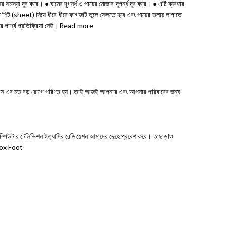
যা দূর করে। ● ঘামের দূগর্ন্ধ ও পায়ের মোজার দূগর্ন্ধ দূর করে। ● এটি ব্যবহার
ক্ত শিট (sheet) নিয়ে ধীরে ধীরে কাগজটি তুলে ফেলতে হবে এবং পায়ের তলায় লাগাতে
র পার্শ্ব প্রতিক্রিয়া নেই। Read more
, ডায়াবেটিস এর মত বড় রোগে পরিণত হয়। তাই আজই আপনার এবং আপনার পরিবারের জন্য
, কম্পিউটার টেলিভিশন ইত্যাদির রেডিয়েশন আমাদের দেহে প্রবেশ করে। তাছাড়াও
Detox Foot