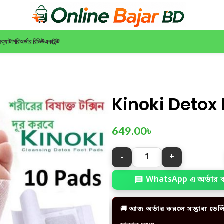
ন
ক্যাটাগরি
অর্ডার রিভিউ
একাউন্ট
Kinoki Detox
649.00
৳
WhatsApp এ অর্ডার 
🚚 আজ অর্ডার করলে সম্ভাব্য ডেল