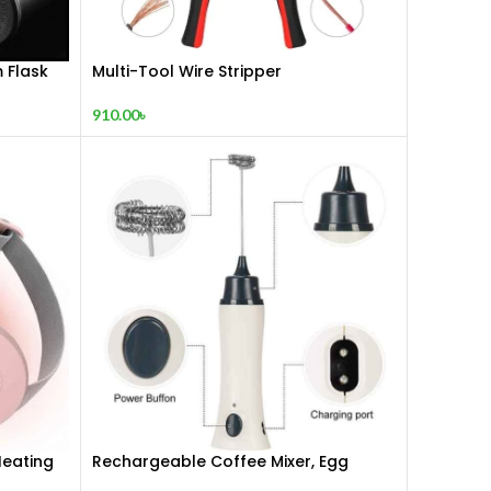
 Flask
Multi-Tool Wire Stripper
910.00
৳
Heating
Rechargeable Coffee Mixer, Egg
Beater & Milk Foamer.