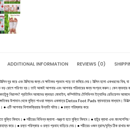
ADDITIONAL INFORMATION
REVIEWS (0)
SHIPPI
ক্সিন দূর করে এবং টক্সিনের জন্য যে ক্ষতিকর প্রভাব পড়ে তা কমিয়ে দেয়। টক্সিন হলো একধরনের বিষ, যা
টিস এর মত বড় রোগে পরিণত হয়। তাই আজই আপনার এবং আপনার পরিবারের জন্য সংগ্রহ করুন। কেন ব্য
 কতটুকু নিরাপদ? প্রতিদিন আমাদের ব্যবহৃত মোবাইল, কম্পিউটার টেলিভিশন ইত্যাদির রেডিয়েশন আমাদের
টছে। এসব ক্ষতিকর উপাদান থেকে মুক্তি পাওয়া সম্ভব একমাত্র Detox Foot Pads ব্যাবহারের মা
েয়। ● এটি আপনার বিপাকক্রিয়ার উন্নতি ঘটায়। ● রক্ত পরিষ্কার করে
তে মুক্তি মিলবে। ● শরীরের বিভিন্ন জ্বালা -যন্ত্রণা হতে মুক্তি মিলবে। ● হাটুর ব্যাথা এবং মাংসপে
াহায্য করে। ● রক্ত পরিস্কার ও রক্ত প্রবাহ বাড়িয়ে দেয়। ● শরীরের ওজন হ্রাস/বৃদ্ধি ঠিক রাখার জন