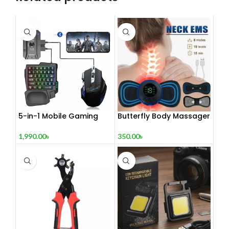
5-in-1 Mobile Gaming
Butterfly Body Massager
Combo Pack
– ঘরে বসে পেশী শিথিলকরণ ও
রিল্যাক্সেশন! 🦋
1,990.00
৳
350.00
৳