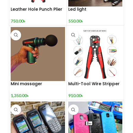
Leather Hole Punch Plier
Led light
750.00
৳
550.00
৳
Mini massager
Multi-Tool Wire Stripper
1,350.00
৳
910.00
৳