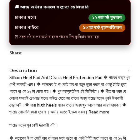
🚚 আজ অর্ডার করলে সম্ভাব্য ডেলিভারি
ঢাকার মধ্যে
১২ আগস্ট বুধবার
ঢাকার বাইরে
১৩ আগস্ট বৃহস্পতিবার
⏰ সন্ধ্যা ৬টার পর অর্ডার হলে পরের দিন কুরিয়ার করা হয়
Share:
Description
Silicon Heel Pad Anti Crack Heel Protection Pad 🔶 পায়ের যত্নে খুব
বেশী দরকারী এটা। 🔶 অনেকের ই পা ফেটে যায় বা নতুন জুতা পরলে বা একটু টাইট জুতা
পরলে পা এর ১২ টা বেজে যায়। 🔶 খুব কম্ফোর্টেবল এই জিনিসটা। 🔶 শীত বা গরম যে
কোনো সময়েই রেগুলার যাদের বাইরে যেতে হয় তাদের জন্য পায়ের যত্নে খুবই উপকারী
প্রোডাক্ট। 🔶 যারা high heels পরেন তাদের জন্য খুব ভালো আর আরামদায়ক। 🔶
পায়ের গোড়ালি ব্যথা হবে না। অর্ডার করতে ইনবক্স করুন। Read more
পায়ের যত্নে খুব বেশী দরকারী এটা।
🔶 অনেকের ই পা ফেটে যায় বা নতুন জুতা পরলে বা একটু টাইট জুতা পরলে পা এর ১২ টা