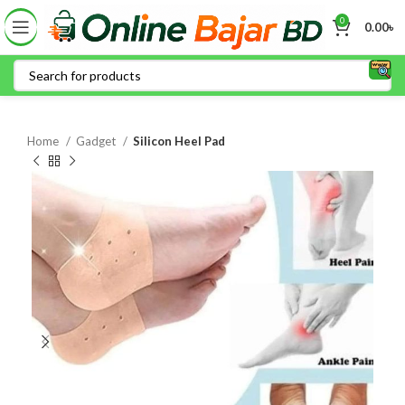
0
0.00
৳
Home
Gadget
Silicon Heel Pad