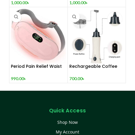
1,000.00
৳
1,000.00
৳
Period Pain Relief Waist
Rechargeable Coffee
Belt Heating Pad Device
Mixer, Egg Beater & Milk
Foamer.
990.00
৳
700.00
৳
Quick Access
Shop Now
My Account