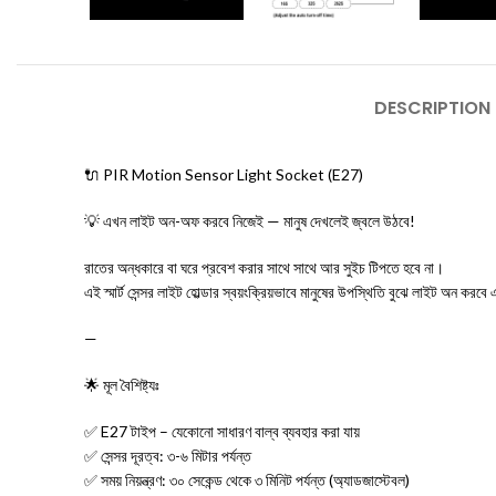
DESCRIPTION
🔌 PIR Motion Sensor Light Socket (E27)
💡 এখন লাইট অন-অফ করবে নিজেই — মানুষ দেখলেই জ্বলে উঠবে!
রাতের অন্ধকারে বা ঘরে প্রবেশ করার সাথে সাথে আর সুইচ টিপতে হবে না।
এই স্মার্ট সেন্সর লাইট হোল্ডার স্বয়ংক্রিয়ভাবে মানুষের উপস্থিতি বুঝে লাইট অন করব
—
🌟 মূল বৈশিষ্ট্যঃ
✅ E27 টাইপ – যেকোনো সাধারণ বাল্ব ব্যবহার করা যায়
✅ সেন্সর দূরত্ব: ৩-৬ মিটার পর্যন্ত
✅ সময় নিয়ন্ত্রণ: ৩০ সেকেন্ড থেকে ৩ মিনিট পর্যন্ত (অ্যাডজাস্টেবল)