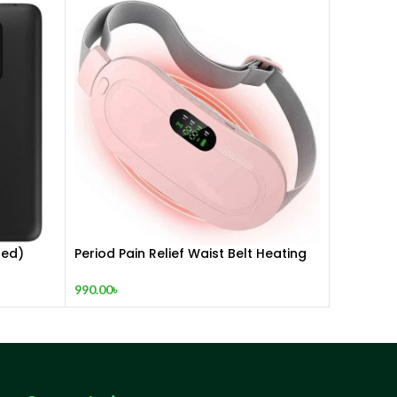
hed)
Period Pain Relief Waist Belt Heating
Pad Device
990.00
৳