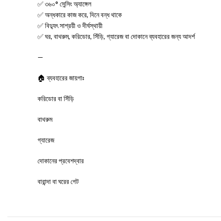
✅ ৩৬০° সেন্সিং অ্যাঙ্গেল
✅ অন্ধকারে কাজ করে, দিনে বন্ধ থাকে
✅ বিদ্যুৎ সাশ্রয়ী ও দীর্ঘস্থায়ী
✅ ঘর, বাথরুম, করিডোর, সিঁড়ি, গ্যারেজ বা দোকানে ব্যবহারের জন্য আদর্শ
—
🏠 ব্যবহারের জায়গাঃ
করিডোর বা সিঁড়ি
বাথরুম
গ্যারেজ
দোকানের প্রবেশদ্বার
বারান্দা বা ঘরের গেট