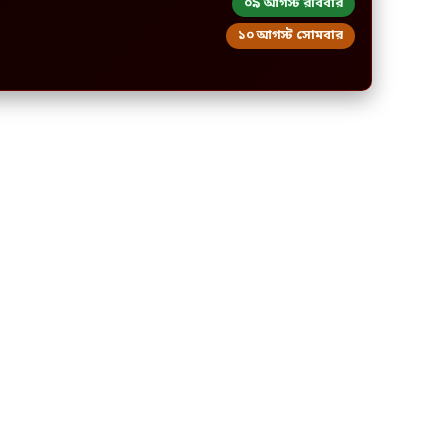
০৯ আগস্ট রবিবার
১০ আগস্ট সোমবার