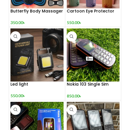
Butterfly Body Massager
Cartoon Eye Protector
– ঘরে বসে পেশী শিথিলকরণ ও
Table Lamp
রিল্যাক্সেশন! 🦋
350.00
৳
550.00
৳
Led light
Nokia 103 Single Sim
(Refurbished)
550.00
৳
850.00
৳