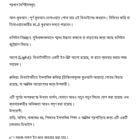
প্রধান বৈশিষ্ট্যসমূহ:
আল-কুরআন : পূর্ণ কুরআন তেলাওয়াত শোনা যায় এই ডিভাইসের মাধ্যমে। বিভিন্ন কারি বা
তিলাওয়াতকারীর কণ্ঠে কুরআন শুনতে পারবেন।
ভলিউম নিয়ন্ত্রণ: সুবিধাজনকভাবে শব্দের উচ্চতা কমানো বা বাড়ানোর জন্য আছে ভলিউম
কন্ট্রোল ফিচার।
আলো (Light): ডিভাইসটিতে একটি ইন-বিল্ট আলো রয়েছে, যা রাতে ব্যবহার করার সময়
সহায়ক।
রুকিয়া: ডিভাইসটিতে ইসলামিক রুকিয়া (চিকিৎসামূলক কুরআনি আয়াত) শোনার ফিচার
রয়েছে, যা আত্মিক আরোগ্যের জন্য উপকারী।
এটি পূর্বের সংস্করণের উন্নত ভার্সন, যেখানে আরও নতুন নতুন ফিচার যোগ করা হয়েছে এবং
ব্যবহারকারীর অভিজ্ঞতা আরও মসৃণ করা হয়েছে।
উপযোগী:
বাড়ি, অফিস, নামাজের ঘর, শিশুদের ইসলামিক শিক্ষা ও আত্মিক প্রশান্তির জন্য এটি একটি
চমৎকার ডিভাইস।
👉 সহজে প্লাগ ইন করে ব্যবহার করা যায়।