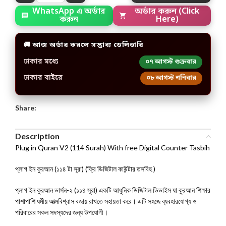
WhatsApp এ অর্ডার
অর্ডার করুন (Click
করুন
Here)
🚚 আজ অর্ডার করলে সম্ভাব্য ডেলিভারি
ঢাকার মধ্যে
০৭ আগস্ট শুক্রবার
ঢাকার বাইরে
০৮ আগস্ট শনিবার
Share:
Description
Plug in Quran V2 (114 Surah) With free Digital Counter Tasbih
প্লাগ ইন কুরআন (১১৪ টা সূরা) (ফ্রি ডিজিটাল কাউন্টার তসবিহ )
প্লাগ ইন কুরআন ভার্সন-২ (১১৪ সূরা) একটি আধুনিক ডিজিটাল ডিভাইস যা কুরআন শিক্ষার
পাশাপাশি ধর্মীয় আত্মবিশ্বাস বজায় রাখতে সহায়তা করে। এটি সহজে ব্যবহারযোগ্য ও
পরিবারের সকল সদস্যদের জন্য উপযোগী।