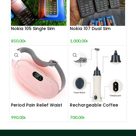
Nokia 105 Single Sim
Nokia 107 Dual Sim
(Refurbished)
(Refurbished)
850.00
৳
1,000.00
৳
Period Pain Relief Waist
Rechargeable Coffee
Belt Heating Pad Device
Mixer, Egg Beater & Milk
Foamer.
990.00
৳
700.00
৳