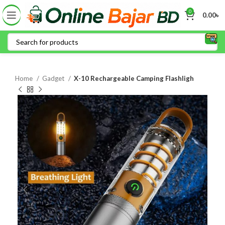
0
0.00
৳
Home
Gadget
X-10 Rechargeable Camping Flashligh