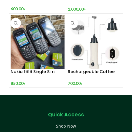
(Refurbished)
600.00
৳
1,000.00
৳
Nokia 1616 Single Sim
Rechargeable Coffee
(Refurbished)
Mixer, Egg Beater & Milk
Foamer.
850.00
৳
700.00
৳
Quick Access
Shop Now