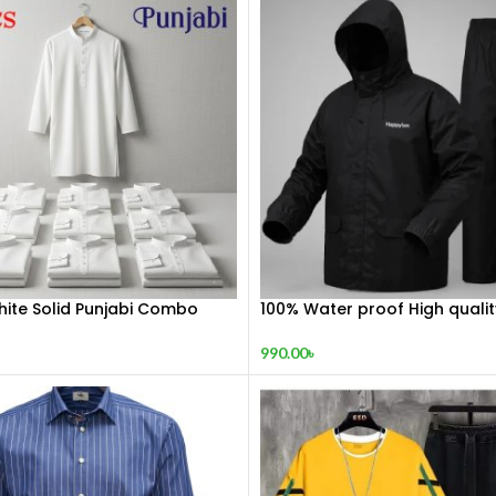
hite Solid Punjabi Combo
100% Water proof High qualit
990.00
৳