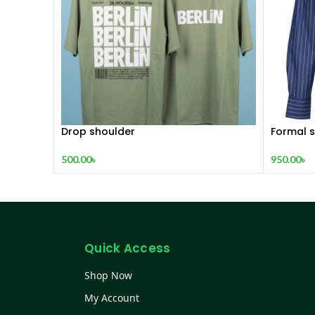
Drop shoulder
Formal s
500.00
৳
950.00
৳
Quick Access
Shop Now
My Account