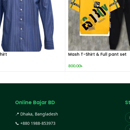
hirt
Mash T-Shirt & Full pant set
800.00
৳
Online Bajar BD
S
📍 Dhaka, Bangladesh
📞
+880 1988-853973