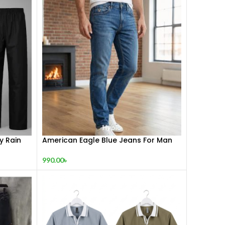
y Rain
American Eagle Blue Jeans For Man
990.00
৳