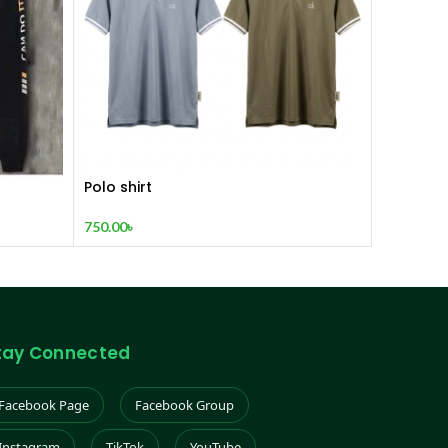
Polo shirt
750.00
৳
tay Connected
Facebook Page
Facebook Group
Instagram
TikTok
YouTube