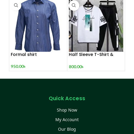
Formal shirt
Half Sleeve T-Shirt &
Trouser Set
950.00
৳
800.00
৳
Quick Access
Shop Now
My Account
Our Blog