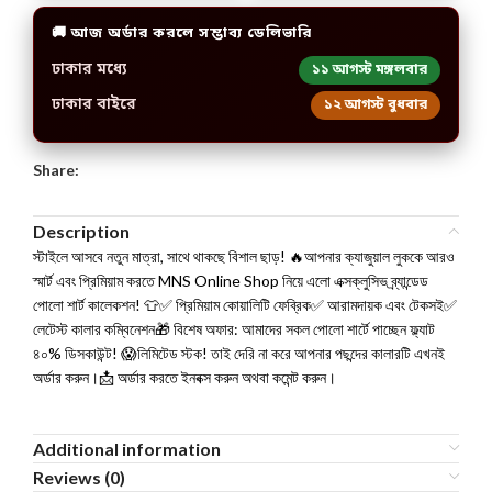
🚚 আজ অর্ডার করলে সম্ভাব্য ডেলিভারি
ঢাকার মধ্যে
১১ আগস্ট মঙ্গলবার
ঢাকার বাইরে
১২ আগস্ট বুধবার
Share:
Description
স্টাইলে আসবে নতুন মাত্রা, সাথে থাকছে বিশাল ছাড়! 🔥আপনার ক্যাজুয়াল লুককে আরও
স্মার্ট এবং প্রিমিয়াম করতে MNS Online Shop নিয়ে এলো এক্সক্লুসিভ ব্র্যান্ডেড
পোলো শার্ট কালেকশন! 👕✅ প্রিমিয়াম কোয়ালিটি ফেব্রিক✅ আরামদায়ক এবং টেকসই✅
লেটেস্ট কালার কম্বিনেশন🎁 বিশেষ অফার: আমাদের সকল পোলো শার্টে পাচ্ছেন ফ্ল্যাট
৪০% ডিসকাউন্ট! 😱লিমিটেড স্টক! তাই দেরি না করে আপনার পছন্দের কালারটি এখনই
অর্ডার করুন।📩 অর্ডার করতে ইনবক্স করুন অথবা কমেন্ট করুন।
Additional information
Reviews (0)