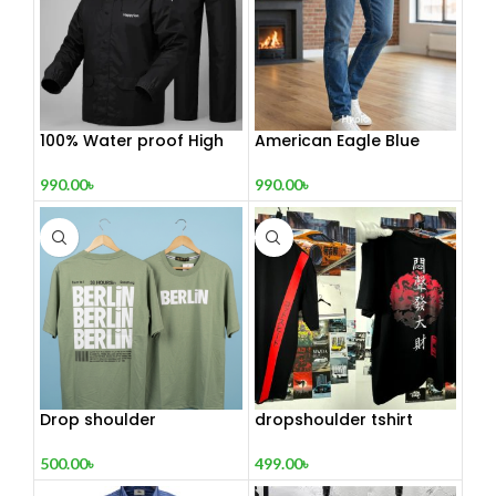
100% Water proof High
American Eagle Blue
quality Rain
Jeans For Man
990.00
৳
990.00
৳
Drop shoulder
dropshoulder tshirt
500.00
৳
499.00
৳