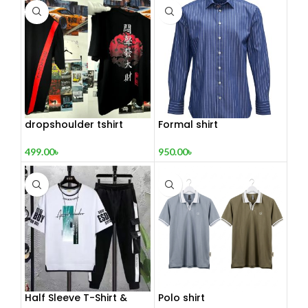
dropshoulder tshirt
Formal shirt
499.00
৳
950.00
৳
Half Sleeve T-Shirt &
Polo shirt