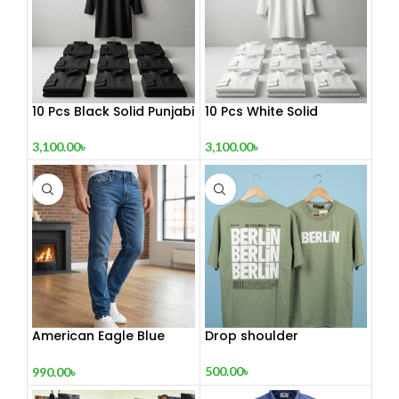
10 Pcs Black Solid Punjabi
10 Pcs White Solid
Combo
Punjabi Combo
3,100.00
৳
3,100.00
৳
American Eagle Blue
Drop shoulder
Jeans For Man
500.00
৳
990.00
৳