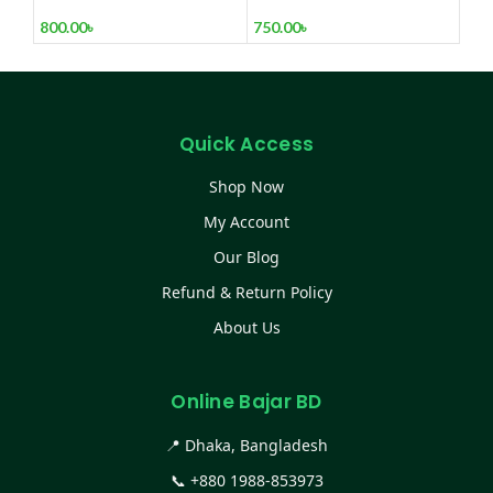
Trouser Set
750.00
৳
800.00
৳
Quick Access
Shop Now
My Account
Our Blog
Refund & Return Policy
About Us
Online Bajar BD
📍 Dhaka, Bangladesh
📞
+880 1988-853973