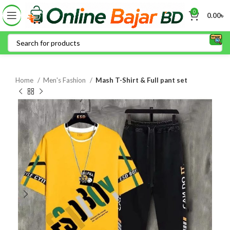
0
0.00
৳
Home
Men's Fashion
Mash T-Shirt & Full pant set