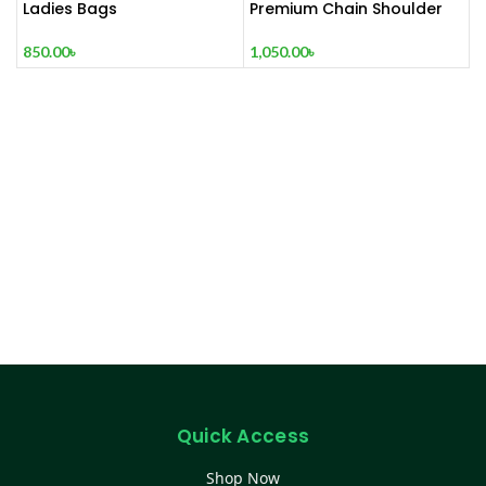
Ladies Bags
Premium Chain Shoulder
Bag – White / Pink / Mint
850.00
৳
1,050.00
৳
Quick Access
Shop Now