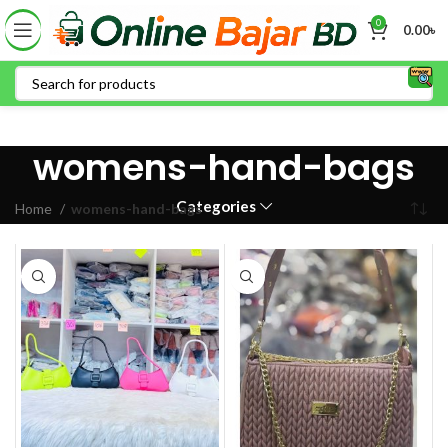
0
0.00
৳
womens-hand-bags
Categories
Home
womens-hand-bags