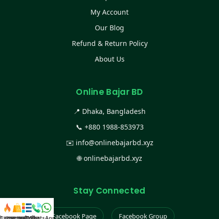
My Account
Our Blog
Refund & Return Policy
About Us
Online Bajar BD
📍 Dhaka, Bangladesh
📞
+880 1988-853973
✉️
info@onlinebajarbd.xyz
🌐
onlinebajarbd.xyz
Stay Connected
Facebook Page
Facebook Group
স্ট কালেকশন
সকল প্রডাক্ট
ক্যাটাগরি
WhatsApp করুন
কল