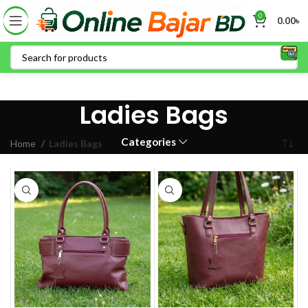
0
0.00
৳
Ladies Bags
Categories
Home
Ladies Bags