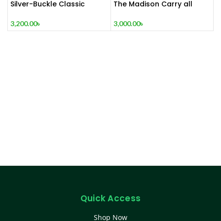
Silver-Buckle Classic
The Madison Carry all
Ladies Bag Red Wine
Tote Red Wine
3,200.00
৳
3,000.00
৳
Quick Access
Shop Now