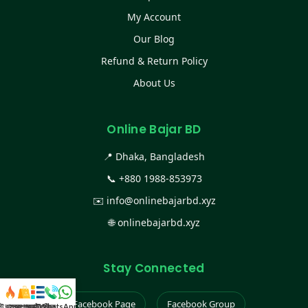
My Account
Our Blog
Refund & Return Policy
About Us
Online Bajar BD
📍 Dhaka, Bangladesh
📞
+880 1988-853973
✉️
info@onlinebajarbd.xyz
🌐
onlinebajarbd.xyz
Stay Connected
Facebook Page
Facebook Group
স্ট কালেকশন
সকল প্রডাক্ট
ক্যাটাগরি
WhatsApp করুন
কল