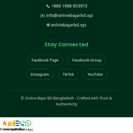
📞
+880 1988-853973
✉️
info@onlinebajarbd.xyz
🌐
onlinebajarbd.xyz
Stay Connected
Facebook Page
Facebook Group
Instagram
TikTok
YouTube
©
Online Bajar BD Bangladesh - Crafted with Trust &
Authenticity
স্ট কালেকশন
সকল প্রডাক্ট
ক্যাটাগরি
WhatsApp করুন
কল