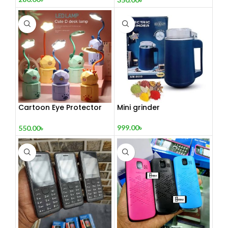
Cartoon Eye Protector
Mini grinder
Table Lamp
999.00
৳
550.00
৳