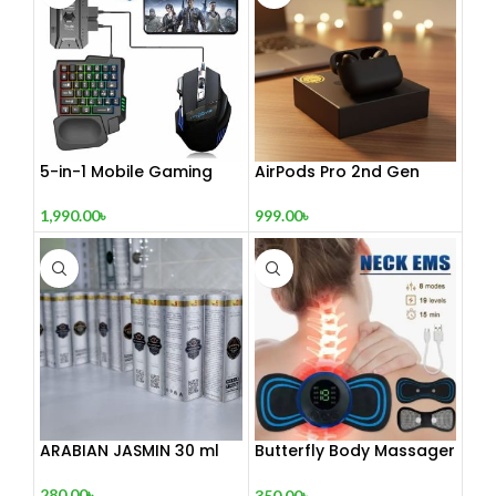
5-in-1 Mobile Gaming
AirPods Pro 2nd Gen
Combo Pack
999.00
৳
1,990.00
৳
ARABIAN JASMIN 30 ml
Butterfly Body Massager
– ঘরে বসে পেশী শিথিলকরণ ও
রিল্যাক্সেশন! 🦋
280.00
৳
350.00
৳