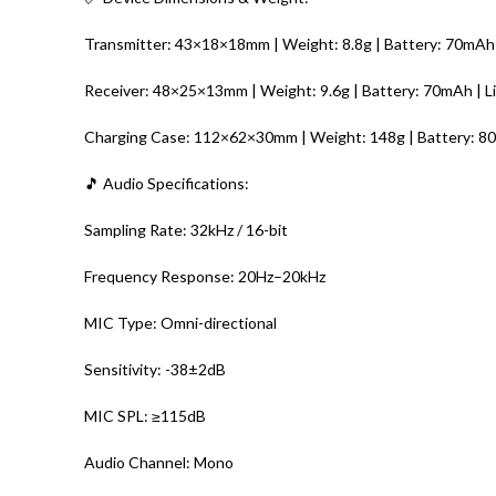
Transmitter: 43×18×18mm | Weight: 8.8g | Battery: 70mAh |
Receiver: 48×25×13mm | Weight: 9.6g | Battery: 70mAh | Li
Charging Case: 112×62×30mm | Weight: 148g | Battery: 
🎵 Audio Specifications:
Sampling Rate: 32kHz / 16-bit
Frequency Response: 20Hz–20kHz
MIC Type: Omni-directional
Sensitivity: -38±2dB
MIC SPL: ≥115dB
Audio Channel: Mono