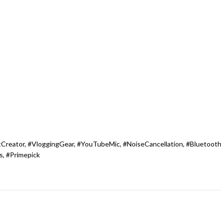
Creator, #VloggingGear, #YouTubeMic, #NoiseCancellation, #BluetoothM
, #Primepick