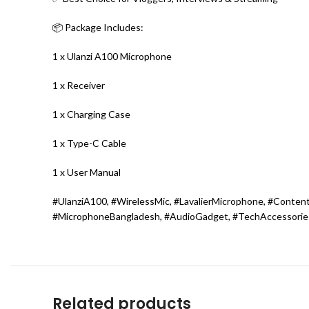
📦 Package Includes:
1 x Ulanzi A100 Microphone
1 x Receiver
1 x Charging Case
1 x Type-C Cable
1 x User Manual
#UlanziA100, #WirelessMic, #LavalierMicrophone, #Content
#MicrophoneBangladesh, #AudioGadget, #TechAccessories
Related products