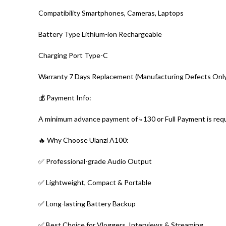
Compatibility Smartphones, Cameras, Laptops
Battery Type Lithium-ion Rechargeable
Charging Port Type-C
Warranty 7 Days Replacement (Manufacturing Defects Onl
💰 Payment Info:
A minimum advance payment of ৳ 130 or Full Payment is requ
🔥 Why Choose Ulanzi A100:
✅ Professional-grade Audio Output
✅ Lightweight, Compact & Portable
✅ Long-lasting Battery Backup
✅ Best Choice for Vloggers, Interviews & Streaming