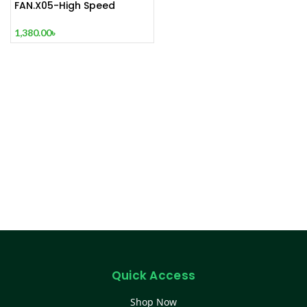
FAN.X05-High Speed
Cooling Fan
1,380.00
৳
Quick Access
Shop Now