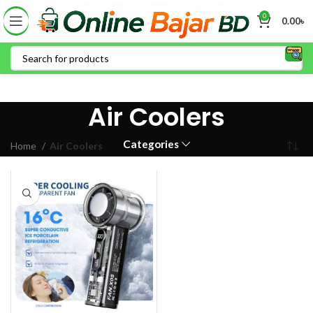
0
0.00
৳
Air Coolers
Categories
Home
Air Coolers