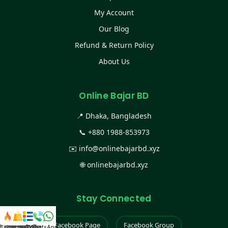
My Account
Our Blog
Refund & Return Policy
About Us
Online Bajar BD
📍 Dhaka, Bangladesh
📞
+880 1988-853973
✉️
info@onlinebajarbd.xyz
🌐
onlinebajarbd.xyz
Stay Connected
Facebook Page
Facebook Group
স্ট কালেকশন
সকল প্রডাক্ট
ক্যাটাগরি
WhatsApp করুন
কল